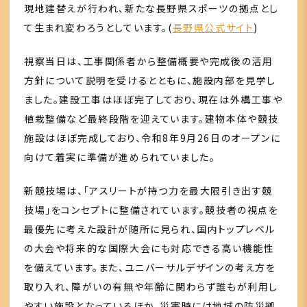
現地建替えが行われ、新たな長野県スポーツの拠点とし
て生まれ変わろうとしています。(
長野県公式サイト
)
視察当日は、工事関係者から整備概要や完成後の活用
方針について説明を受けるとともに、施設内部を見学し
ました。建設工事はほぼ完了しており、現在は外構工事や
植栽整備など最終段階を迎えています。建物本体や競技
施設はほぼ完成しており、令和8年9月26日のオープンに
向けて着実に準備が進められていました。
新競技場は、「アスリートが持つ力を最大限引き出す競
技場」をコンセプトに整備されています。競技者の視点を
最優先に考えた設計が随所に見られ、国内トップレベル
の大会や将来的な国際大会にも対応できる高い機能性
を備えています。また、ユニバーサルデザインの考え方を
取り入れ、障がいの有無や年齢に関わらず誰もが利用し
やすい施設となっているほか、災害時には地域の防災拠